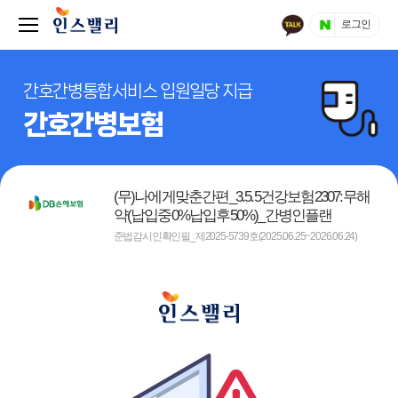
로그인
간호간병통합서비스 입원일당 지급
간호간병보험
(무)나에게맞춘간편_3.5.5건강보험2307:무해
약(납입중0%납입후50%)_간병인플랜
준법감시인확인필_제2025-5739호(2025.06.25~2026.06.24)