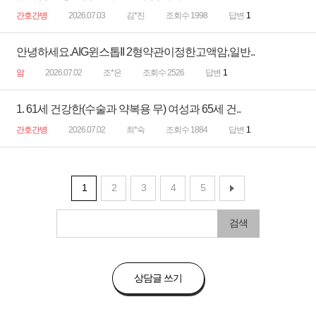
간호간병
2026.07.03
김*진
조회수 1998
답변
1
안녕하세요.AIG윈스톱II 2형약관이정한고액암,일반..
암
2026.07.02
조*은
조회수 2526
답변
1
1. 61세 건강한(수술과 약복용 무) 여성과 65세 건..
간호간병
2026.07.02
최*숙
조회수 1884
답변
1
1
2
3
4
5
검색
상담글 쓰기