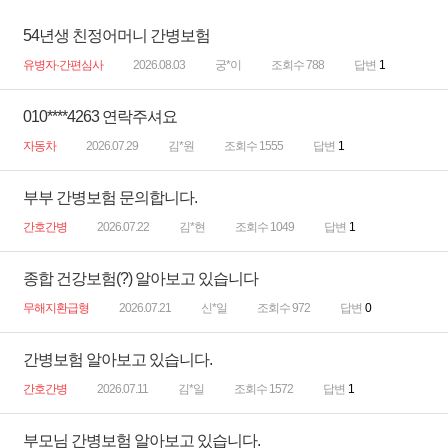
54년생 친정어머니 간병보험
유병자·간편심사
2026.08.03
궁*이
조회수 788
답변
1
010****4263 연락주셔요
자동차
2026.07.29
김*원
조회수 1555
답변
1
부부 간병보험 문의합니다.
간호간병
2026.07.22
김*현
조회수 1049
답변
1
종합 건강보험(?) 알아보고 있습니다
무해지환급형
2026.07.21
신*일
조회수 972
답변
0
간병보험 알아보고 있습니다.
간호간병
2026.07.11
김*일
조회수 1572
답변
1
부모님 간병보험 알아보고 있습니다.