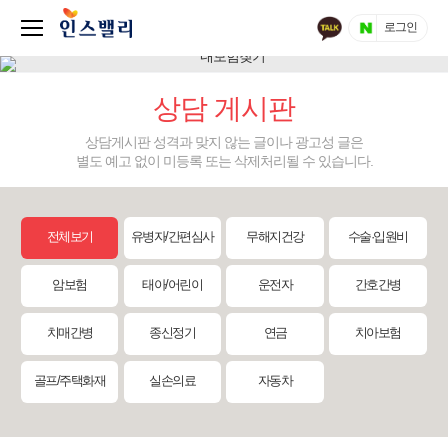
로그인
상담 게시판
상담게시판 성격과 맞지 않는 글이나 광고성 글은
별도 예고 없이 미등록 또는 삭제처리될 수 있습니다.
전체보기
유병자/간편심사
무해지건강
수술·입원비
암보험
태아/어린이
운전자
간호간병
치매간병
종신정기
연금
치아보험
골프/주택화재
실손의료
자동차